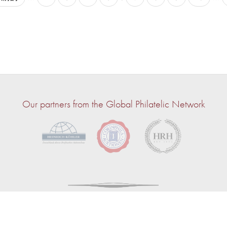
Our partners from the Global Philatelic Network
© 2026 — jbull live | Powered by
CircuitAuction