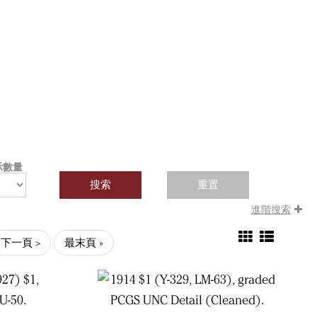
示數量
進階搜索
下一頁 >
最末頁 »