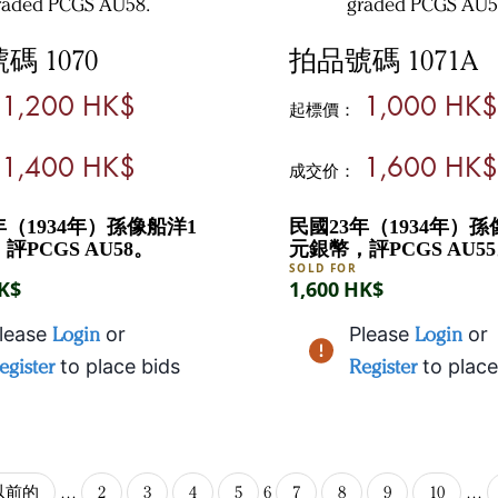
碼 1070
拍品號碼 1071A
1,200 HK$
1,000 HK$
起標價：
1,400 HK$
1,600 HK$
成交价：
年（1934年）孫像船洋1
民國23年（1934年）孫
評PCGS AU58。
元銀幣，評PCGS AU5
SOLD FOR
HK$
1,600 HK$
lease
Login
or
Please
Login
or
egister
to place bids
Register
to place
 以前的
…
2
3
4
5
6
7
8
9
10
…