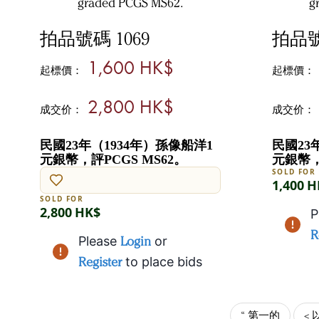
拍品號碼 1069
拍品號
1,600 HK$
起標價：
起標價：
2,800 HK$
成交价：
成交价：
民國23年（1934年）孫像船洋1
民國23
元銀幣，評PCGS MS62。
元銀幣，
SOLD FOR
1,400 
SOLD FOR
2,800 HK$
P
R
Please
Login
or
Register
to place bids
“ 第一的
<