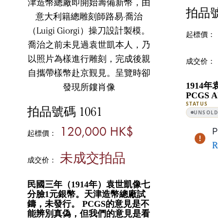
拍品號
起標價：
成交价：
1914
PCGS 
STATUS
拍品號碼 1061
UNSOL
120,000 HK$
P
起標價：
R
未成交拍品
成交价：
民國三年（1914年）袁世凱像七
分臉1元銀幣。天津造幣總廠試
鑄，未發行。 PCGS的意見是不
能辨別真偽，但我們的意見是看