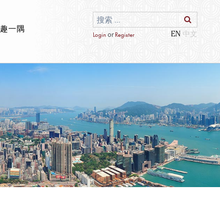
邮趣一隅
EN
or
Login
Register