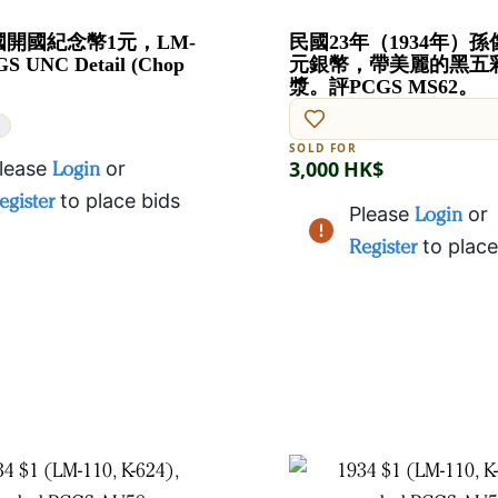
開國紀念幣1元，LM-
民國23年（1934年）孫
S UNC Detail (Chop
元銀幣，帶美麗的黑五
。
漿。評PCGS MS62。
D
SOLD FOR
3,000 HK$
lease
Login
or
egister
to place bids
Please
Login
or
Register
to place