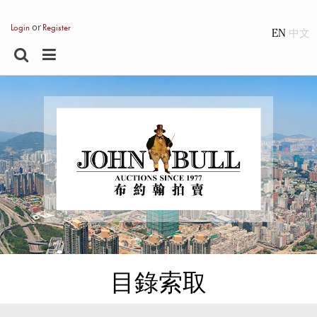
or
Login
Register
EN
目錄索取