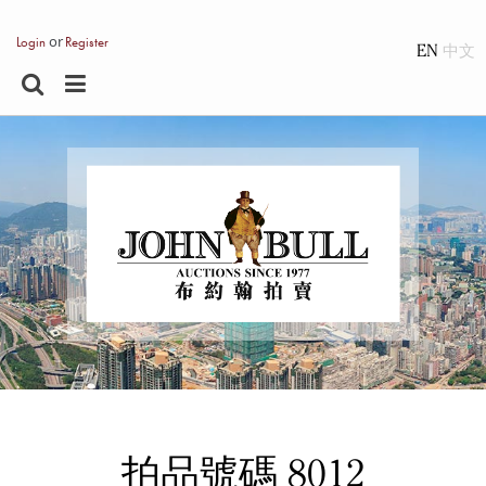
or
Login
Register
EN
拍品號碼 8012