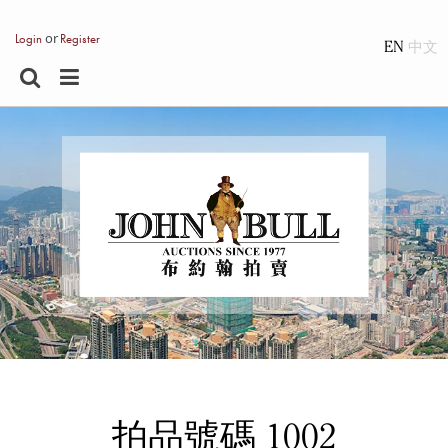
or
Login
Register
EN
拍品號碼 1002