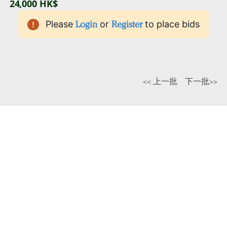
24,000 HK$
Please
Login
or
Register
to place bids
<< 上一批
下一批>>