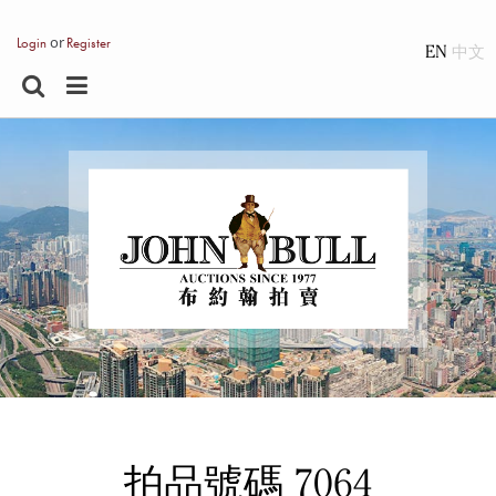
or
Login
Register
EN
拍品號碼 7064