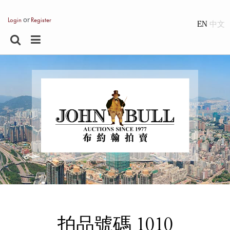
or
Login
Register
EN
拍品號碼 1010