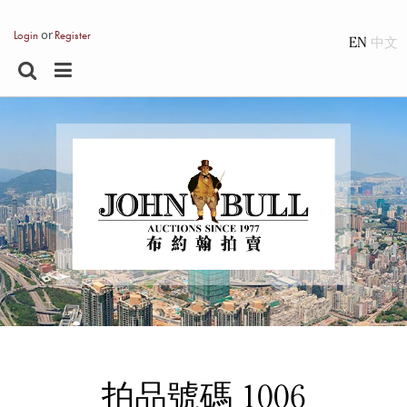
or
Login
Register
EN
拍品號碼 1006