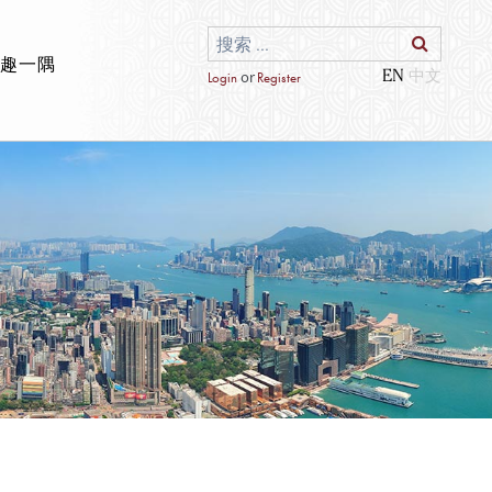
邮趣一隅
EN
or
Login
Register